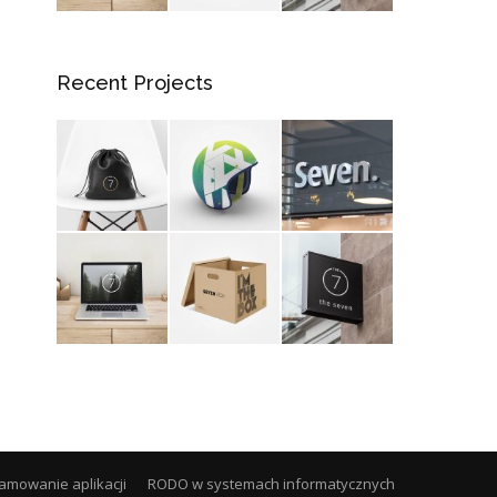
Recent Projects
amowanie aplikacji
RODO w systemach informatycznych