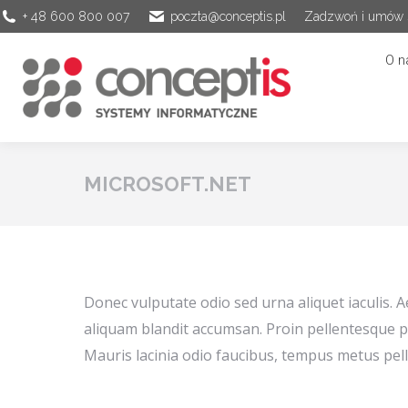
+ 48 600 800 007
poczta@conceptis.pl
Zadzwoń i umów s
O n
MICROSOFT.NET
Donec vulputate odio sed urna aliquet iaculis. 
aliquam blandit accumsan. Proin pellentesque p
Mauris lacinia odio faucibus, tempus metus pell