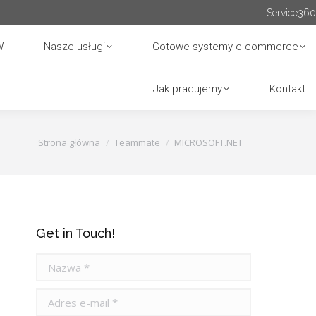
Service360
W
Nasze usługi
Gotowe systemy e-commerce
Jak pracujemy
Kontakt
Jesteś tutaj:
Strona główna
Teammate
MICROSOFT.NET
Get in Touch!
Nazwa *
Adres e-mail *