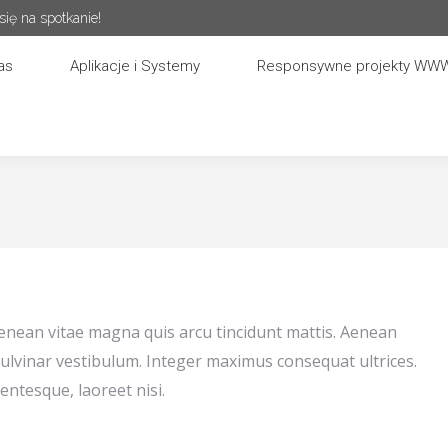
ię na spotkanie!
as
Aplikacje i Systemy
Responsywne projekty WW
Aenean vitae magna quis arcu tincidunt mattis. Aenean
ulvinar vestibulum. Integer maximus consequat ultrices.
entesque, laoreet nisi.