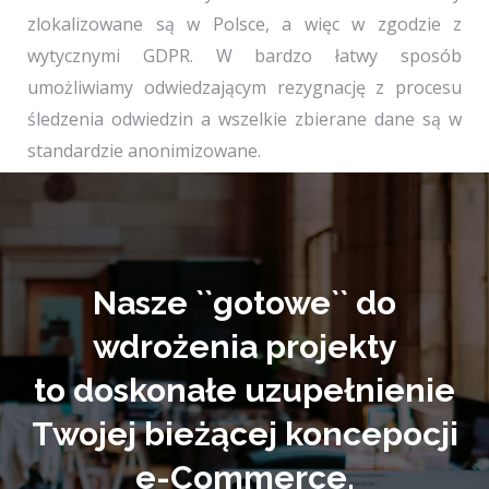
zlokalizowane są w Polsce, a więc w zgodzie z
wytycznymi GDPR. W bardzo łatwy sposób
umożliwiamy odwiedzającym rezygnację z procesu
śledzenia odwiedzin a wszelkie zbierane dane są w
standardzie anonimizowane.
Nasze ``gotowe`` do
wdrożenia projekty
to doskonałe uzupełnienie
Twojej bieżącej koncepocji
e-Commerce.