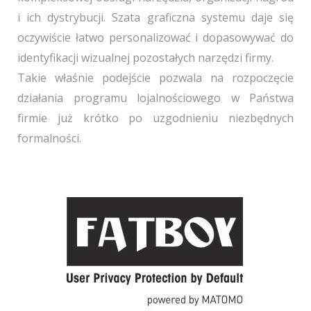
i ich dystrybucji. Szata graficzna systemu daje się
oczywiście łatwo personalizować i dopasowywać do
identyfikacji wizualnej pozostałych narzędzi firmy.
Takie właśnie podejście pozwala na rozpoczęcie
działania programu lojalnościowego w Państwa
firmie już krótko po uzgodnieniu niezbędnych
formalności.