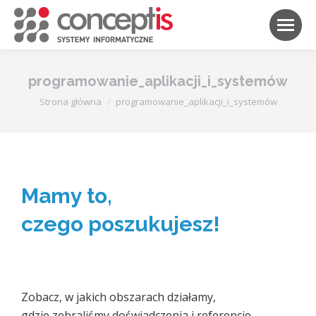
programowanie_aplikacji_i_systemów
Jesteś tutaj:
Strona główna
programowanie_aplikacji_i_systemów
Mamy to,
czego poszukujesz!
Zobacz, w jakich obszarach działamy,
gdzie zebraliśmy doświadczenia i referencje.