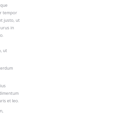
sque
or tempor
t justo, ut
urus in
o.
, ut
nterdum
ius
ndimentum
is et leo.
n,