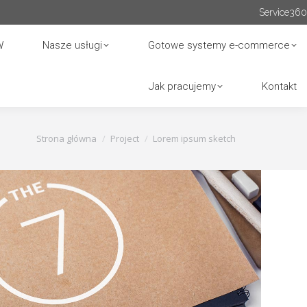
Service360
W
Nasze usługi
Gotowe systemy e-commerce
Jak pracujemy
Kontakt
Jesteś tutaj:
Strona główna
Project
Lorem ipsum sketch