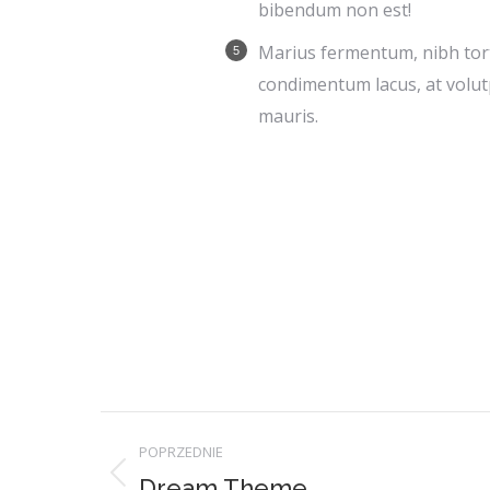
bibendum non est!
Мarius fermentum, nibh tor
condimentum lacus, at volu
mauris.
Project
POPRZEDNIE
Dream Theme
Previous