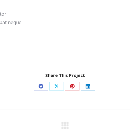
tor
tpat neque
Share This Project
Share
Share
Share
Share
on
on
on
on
Facebook
X
Pinterest
LinkedIn
Next