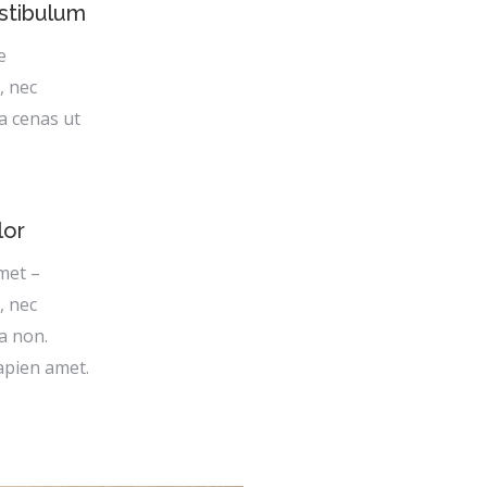
stibulum
e
, nec
la cenas ut
lor
met –
, nec
la non.
apien amet.