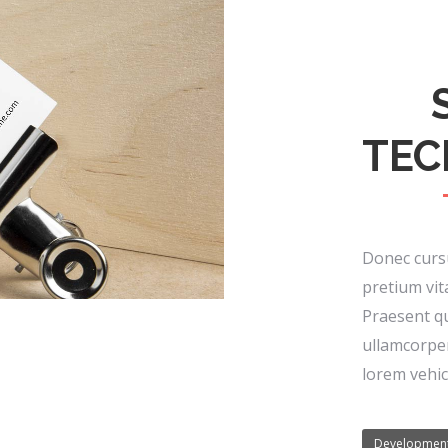
TEC
Donec cursu
pretium vit
Praesent qu
ullamcorpe
lorem vehic
Developmen