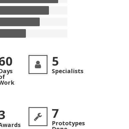
60
5
Days
Specialists
of
Work
7
3
Prototypes
Awards
Done