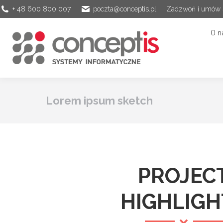
+ 48 600 800 007
poczta@conceptis.pl
Zadzwoń i umów s
O n
Lorem ipsum sketch
PROJEC
HIGHLIGH