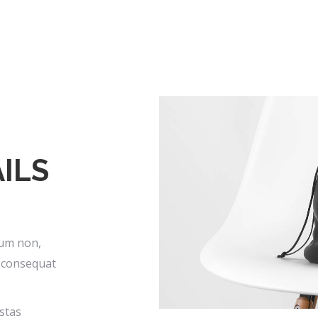
ILS
dum non,
, consequat
stas