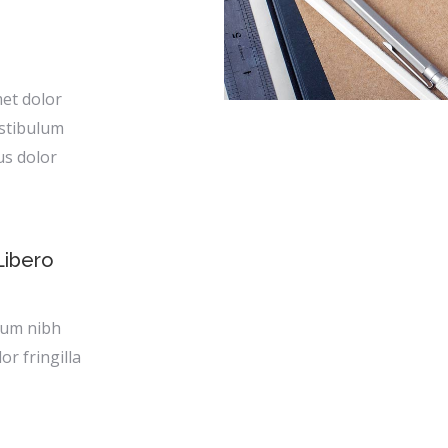
met dolor
stibulum
us dolor
Libero
lum nibh
or fringilla