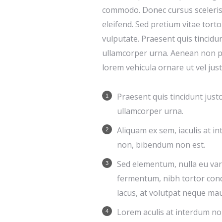
commodo. Donec cursus sceleri
eleifend. Sed pretium vitae tort
vulputate. Praesent quis tincidun
ullamcorper urna. Aenean non p
lorem vehicula ornare ut vel just
Praesent quis tincidunt justo
ullamcorper urna.
Aliquam ex sem, iaculis at i
non, bibendum non est.
Sed elementum, nulla eu var
fermentum, nibh tortor co
lacus, at volutpat neque maur
Lorem aculis at interdum no