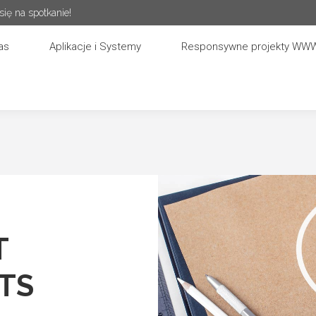
ię na spotkanie!
as
Aplikacje i Systemy
Responsywne projekty WW
T
TS